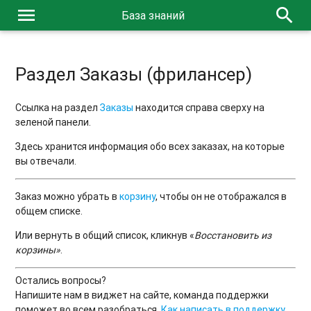
menu
search
База знаний
Раздел Заказы (фрилансер)
Ссылка на раздел
Заказы
находится справа сверху на
зеленой панели.
Здесь хранится информация обо всех заказах, на которые
вы отвечали.
Заказ можно убрать в
корзину
, чтобы он не отображался в
общем списке.
Или вернуть в общий список, кликнув «
Восстановить из
корзины»
.
Остались вопросы?
Напишите нам в виджет на сайте, команда поддержки
поможет во всем разобраться.
Как написать в поддержку