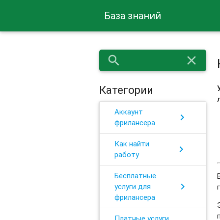
База знаний
search
close
Категории
Аккаунт
chevron_right
фрилансера
Как найти
chevron_right
работу
Бесплатные
chevron_right
услуги для
фрилансера
Платные услуги