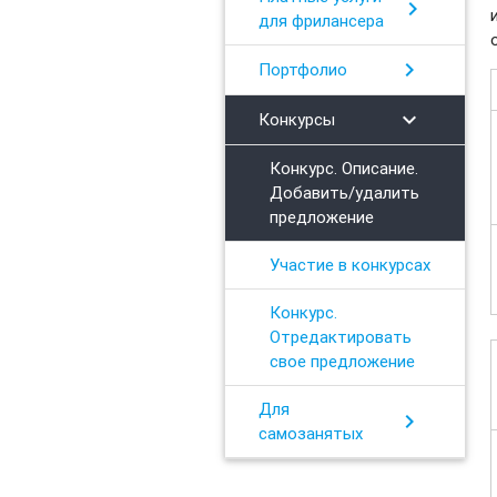
chevron_right
для фрилансера
chevron_right
Портфолио
chevron_right
Конкурсы
Конкурс. Описание.
Добавить/удалить
предложение
Участие в конкурсах
Конкурс.
Отредактировать
свое предложение
Для
chevron_right
самозанятых