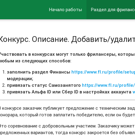
Начало работы
Раздел для фриланс
Конкурс. Описание. Добавить/удали
Участвовать в конкурсах могут только фрилансеры, котор
любым из следующих способов:
заполнить раздел Финансы
https://www.fl.ru/profile/set
модерации;
привязать статус Самозанятого
https://www.fl.ru/profil
привязать Альфа ID или Сбер ID в настройках аккаунта
w
В конкурсе заказчик публикует предложение с техническим за
гонорара, который готов заплатить победителю, если он будет
Это соревнование с добровольным участием. Заказчику может 
предложенных вариантов, тогда конкурс закроется без объявл