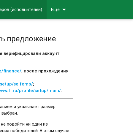
arrow_drop_down
еров (исполнителей)
Еще
ть предложение
ые верифицировали аккаунт
up/finance/
, после прохождения
e/setup/selfemp/
;
ww.fl.ru/profile/setup/main/
.
данием и указывает размер
 выбран.
не подойти ни один из
ения победителей. В этом случае