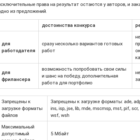
исключительные права на результат остаются у авторов, и зак
одно из предложений.
достоинства конкурса
р
н
для
сразу несколько вариантов готовых
п
работодателя
работ
о
к
возможность попробовать свои силы
для
н
и шанс на победу, дополнительная
фрилансера
з
работа для портфолио
Запрещены к
Запрещены к загрузке форматы: ade, adp, 
загрузке форматы
ins, isp, jse, lib, mde, mscmsp, mst, pif, scr,
файлов
wsf, wsh
Максимальный
допустимый
5 Мбайт