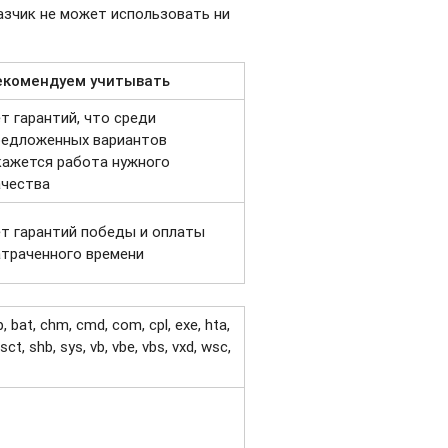
азчик не может использовать ни
екомендуем учитывать
ет гарантий, что среди
редложенных вариантов
кажется работа нужного
ачества
ет гарантий победы и оплаты
атраченного времени
bat, chm, cmd, com, cpl, exe, hta,
 sct, shb, sys, vb, vbe, vbs, vxd, wsc,