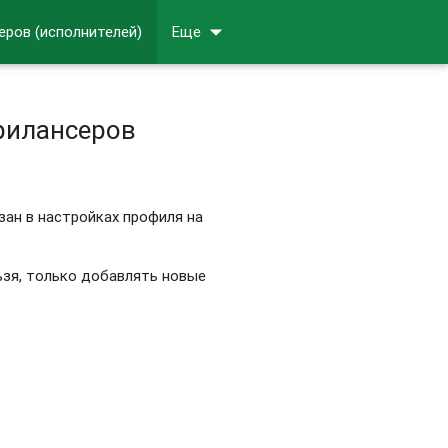
arrow_drop_down
еров (исполнителей)
Еще
рилансеров
азан в настройках профиля на
ьзя, только добавлять новые