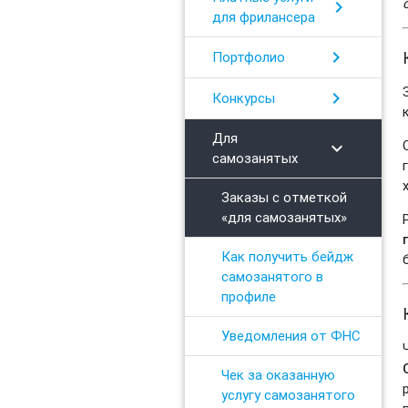
chevron_right
для фрилансера
chevron_right
Портфолио
chevron_right
Конкурсы
Для
chevron_right
самозанятых
Заказы с отметкой
«для самозанятых»
Как получить бейдж
самозанятого в
профиле
Уведомления от ФНС
Чек за оказанную
услугу самозанятого