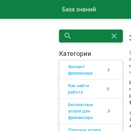
База знаний
search
close
Категории
Аккаунт
chevron_right
фрилансера
Как найти
chevron_right
работу
Бесплатные
chevron_right
услуги для
фрилансера
Платные услуги