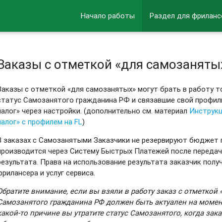
Начало работы
Раздел для фриланс
Заказы с отметкой «для самозаняты
Заказы с отметкой «для самозанятых» могут брать в работу 
статус Самозанятого гражданина РФ и связавшие свой профиль
налог» через настройки. (дополнительно см. материал
Инструкц
налог» с профилем на FL
)
В заказах с Самозанятыми Заказчики не резервируют бюджет 
производится через Систему Быстрых Платежей после передач
результата. Права на использование результата заказчик пол
фрилансера и услуг сервиса.
Обратите внимание, если вы взяли в работу заказ с отметкой 
Самозанятого гражданина РФ должен быть актуален на момент
какой-то причине вы утратите статус Самозанятого, когда зак