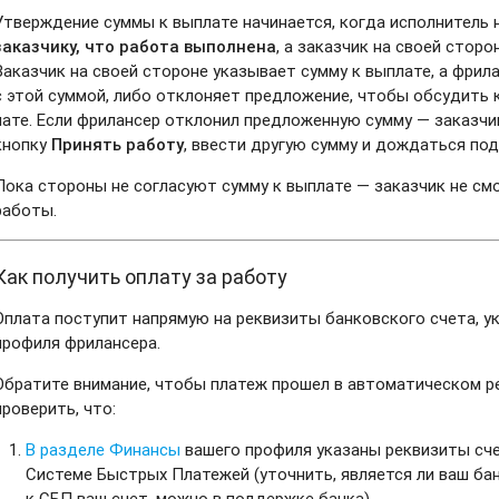
Утверждение суммы к выплате начинается, когда исполнитель
заказчику, что работа выполнена
, а заказчик на своей стор
Заказчик на своей стороне указывает сумму к выплате, а фрил
с этой суммой, либо отклоняет предложение, чтобы обсудить 
чате. Если фрилансер отклонил предложенную сумму — заказчи
кнопку
Принять работу
, ввести другую сумму и дождаться по
Пока стороны не согласуют сумму к выплате — заказчик не см
работы.
Как получить оплату за работу
Оплата поступит напрямую на реквизиты банковского счета, у
профиля фрилансера.
Обратите внимание, чтобы платеж прошел в автоматическом р
проверить, что:
В разделе Финансы
вашего профиля указаны реквизиты сче
Системе Быстрых Платежей (уточнить, является ли ваш ба
к СБП ваш счет, можно в поддержке банка).