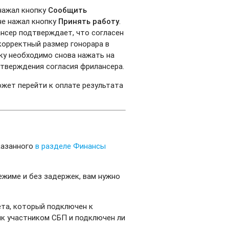
 нажал кнопку
Сообщить
оне нажал кнопку
Принять работу
.
ансер подтверждает, что согласен
корректный размер гонорара в
ку необходимо снова нажать на
дтверждения согласия фрилансера.
ожет перейти к оплате результата
казанного
в разделе Финансы
ежиме и без задержек, вам нужно
та, который подключен к
нк участником СБП и подключен ли