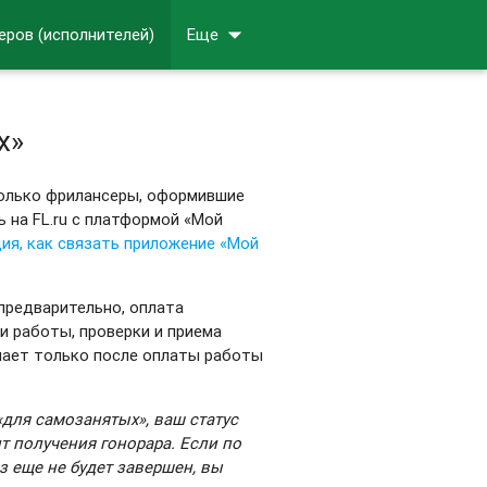
arrow_drop_down
еров (исполнителей)
Еще
х»
только фрилансеры, оформившие
 на FL.ru с платформой «Мой
ия, как связать приложение «Мой
предварительно, оплата
и работы, проверки и приема
учает только после оплаты работы
«для самозанятых», ваш статус
 получения гонорара. Если по
аз еще не будет завершен, вы