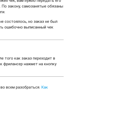
ружен чек, вам нужно передать его
». По закону, самозанятые обязаны
ги.
не состоялось, но заказ не был
ить ошибочно выписанный чек
е того как заказ переходит в
ак фрилансер нажмет на кнопку
 во всем разобраться.
Как