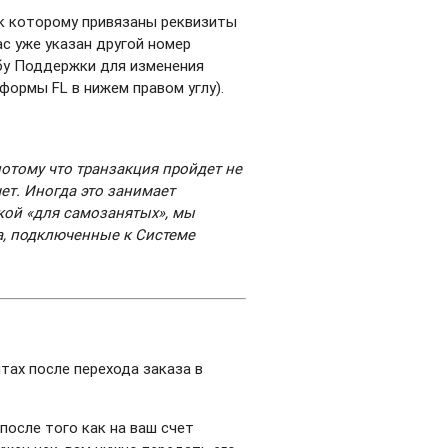
 к которому привязаны реквизиты
ас уже указан другой номер
бу Поддержки для изменения
формы FL в нижем правом углу).
отому что транзакция пройдет не
чет.
И
ногда это занимает
ткой «для самозанятых», мы
а
, подключенные
к Системе
нтах после перехода заказа в
после того как на ваш счет