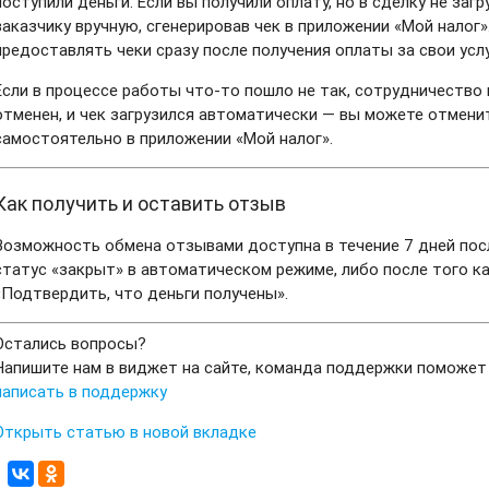
поступили деньги. Если вы получили оплату, но в сделку не заг
заказчику вручную, сгенерировав чек в приложении «Мой налог
предоставлять чеки сразу после получения оплаты за свои услу
Если в процессе работы что-то пошло не так, сотрудничество 
отменен, и чек загрузился автоматически — вы можете отмен
самостоятельно в приложении «Мой налог».
Как получить и оставить отзыв
Возможность обмена отзывами доступна в течение 7 дней посл
статус «закрыт» в автоматическом режиме, либо после того к
«Подтвердить, что деньги получены».
Остались вопросы?
Напишите нам в виджет на сайте, команда поддержки поможет
написать в поддержку
Открыть статью в новой вкладке