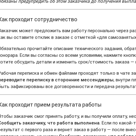
обязаны предупредить об этом заказчика до получения выпла
Как проходит сотрудничество
Заказчик может предложить вам работу персонально через ра
как вы оставите отклик в заказе с отметкой «для самозанятых
Обязательно прочитайте описание технического задания, обрат
гонорара. Если вы согласны со всеми условиями, нажмите кнопк
хотите обсудить детали и изменить срок/стоимость заказа — 
Рабочая переписка и обмен файлами проходят только в чате з
переводите переписку в сторонние мессенджеры
, внутри 
быть зафиксированы все договоренности и передача результа
Как проходит прием результата работы
Чтобы заказчик смог принять работу, и вы получили оплату, н
Сообщить заказчику, что работа выполнена
. Если по какой-
результат с первого раза и вернет заказ в работу — после вн