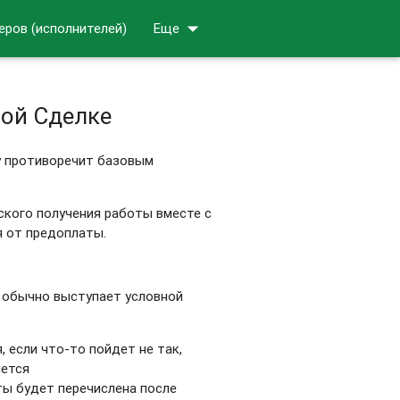
arrow_drop_down
еров (исполнителей)
Еще
ной Сделке
у противоречит базовым
ского получения работы вместе с
я от предоплаты.
 обычно выступает условной
, если что-то пойдет не так,
нется
аты будет перечислена после