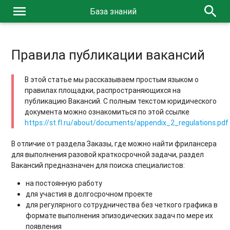
menu
search
База знаний
Правила публикации вакансий
В этой статье мы рассказываем простым языком о
правилах площадки, распространяющихся на
публикацию Вакансий. С полным текстом юридического
документа можно ознакомиться по этой ссылке
https://st.fl.ru/about/documents/appendix_2_regulations.pdf
В отличие от раздела Заказы, где можно найти фрилансера
для выполнения разовой краткосрочной задачи, раздел
Вакансий предназначен для поиска специалистов:
на постоянную работу
для участия в долгосрочном проекте
для регулярного сотрудничества без четкого графика в
формате выполнения эпизодических задач по мере их
появления